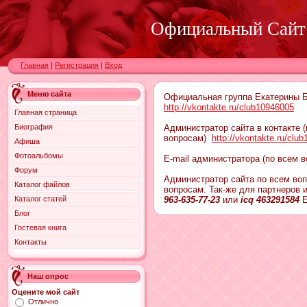
Официальный Сайт
Главная
|
Регистрация
|
Вход
Меню сайта
Официальная группа Екатерины Б
http://vkontakte.ru/club10946005
Главная страница
Биография
Администратор сайта в контакте 
вопросам)
http://vkontakte.ru/clu
Афиша
Фотоальбомы
E-mail администратора (по всем 
Форум
Администратор сайта по всем воп
Каталог файлов
вопросам. Так-же для партнеров и
Каталог статей
963-635-77-23
или
icq 463291584
Е
Блог
Гостевая книга
Контакты
Наш опрос
Оцените мой сайт
Отлично